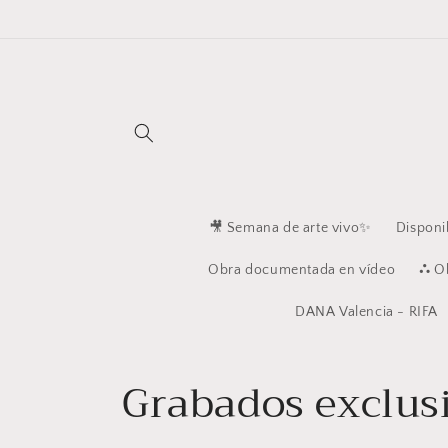
Ir
directamente
al contenido
🎥 Semana de arte vivo✨
Disponi
Obra documentada en vídeo
⛬ Ob
DANA Valencia - RIFA
C
Grabados exclus