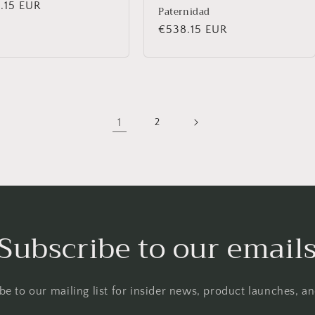
io
.15 EUR
Paternidad
ual
Precio
€538.15 EUR
habitual
1
2
Subscribe to our email
be to our mailing list for insider news, product launches, a