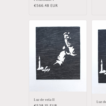
Precio
€566.48 EUR
habitual
Luz de vela II
Luz de
Precio
€538.15 EUR