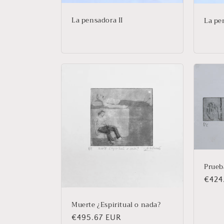
La pensadora II
La pe
Prueba
Prec
€424
habit
Muerte ¿Espiritual o nada?
Precio
€495.67 EUR