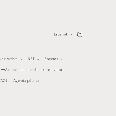
I
Carrito
Español
d
i
o
 de Artista
NFT
Bocetos
m
🗝️Acceso coleccionistas (protegido)
a
FAQ)
Agenda pública