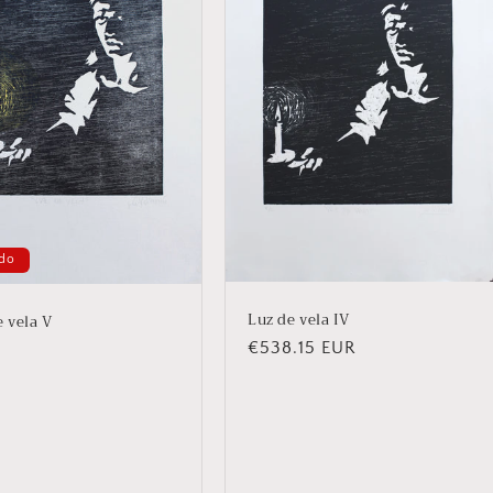
do
Luz de vela IV
e vela V
Precio
€538.15 EUR
habitual