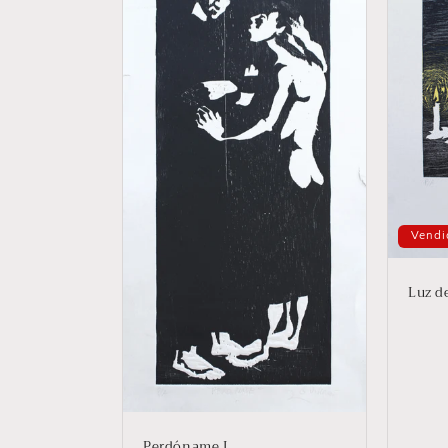
Vendi
Luz d
Perdóname I