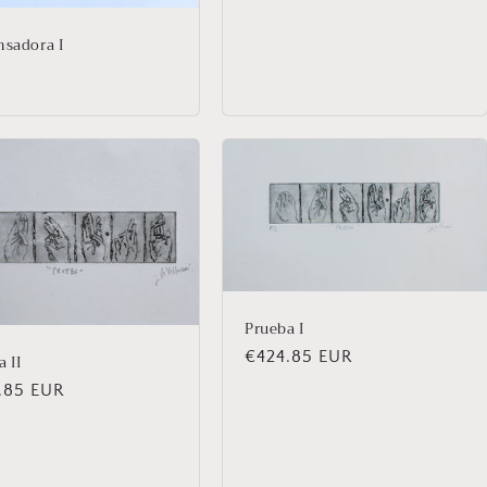
nsadora I
Prueba I
Precio
€424.85 EUR
 II
habitual
io
.85 EUR
ual