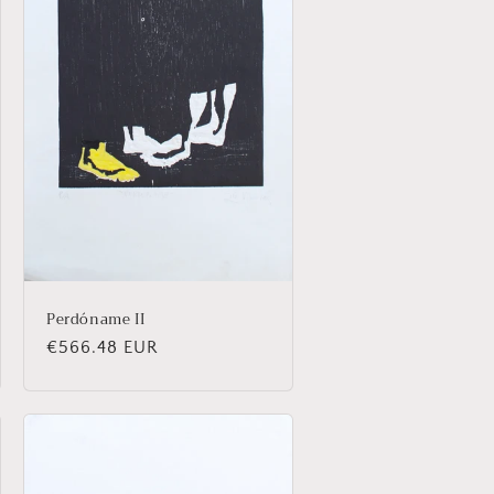
Perdóname II
Precio
€566.48 EUR
habitual