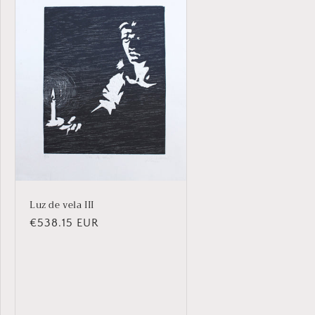
Luz de vela III
Precio
€538.15 EUR
habitual