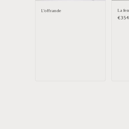
La fe
L'offrande
Prix
€354
habit