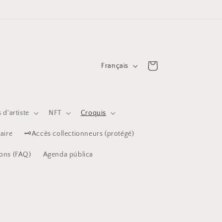
L
Panier
Français
a
n
g
 d'artiste
NFT
Croquis
u
aire
🗝️Accès collectionneurs (protégé)
e
ions (FAQ)
Agenda pública