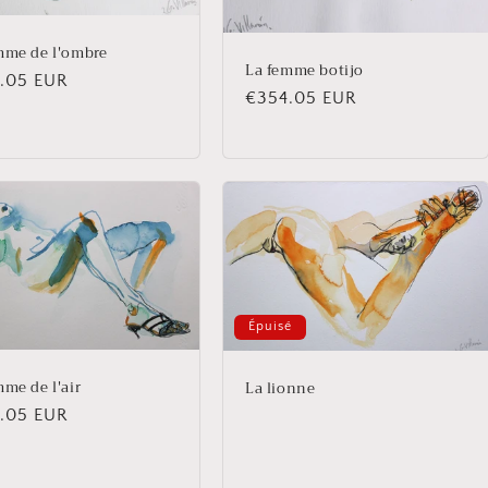
mme de l'ombre
La femme botijo ​​​​
.05 EUR
Prix
€354.05 EUR
uel
habituel
Épuisé
mme de l'air
La lionne
.05 EUR
uel