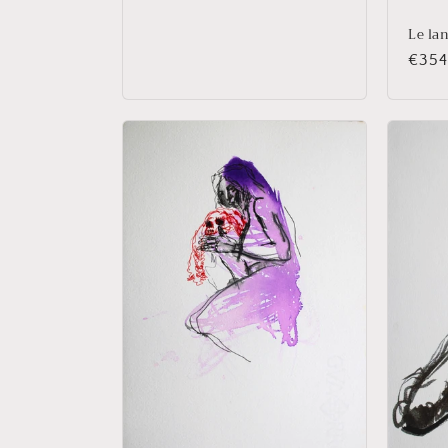
:
Le la
Prix
€354
habit