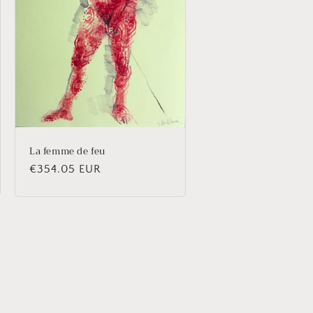
La femme de feu
Prix
€354.05 EUR
habituel