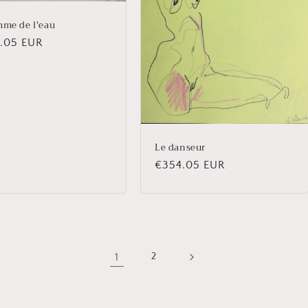
mme de l'eau
.05 EUR
uel
Le danseur
Prix
€354.05 EUR
habituel
1
2