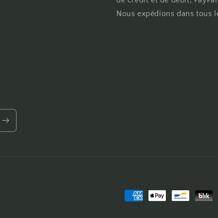
de crédit et de débit, PayPa
Nous expédions dans tous 
Moyens
de