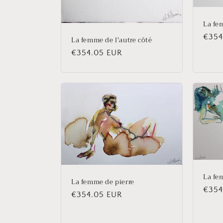
La fe
Prix
€354
La femme de l'autre côté
habit
Prix
€354.05 EUR
habituel
La fe
La femme de pierre
Prix
€354
Prix
€354.05 EUR
habit
habituel