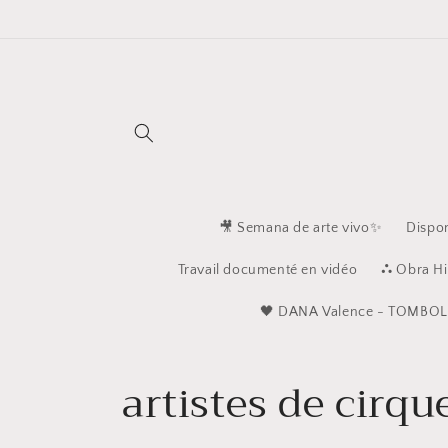
et
passer
au
contenu
🎥 Semana de arte vivo✨
Dispon
Travail documenté en vidéo
⛬ Obra Hi
🖤 ​​​​DANA Valence - TOMBOL
C
artistes de cirqu