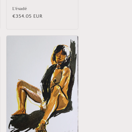
L'évadé
Prix
€354.05 EUR
habituel