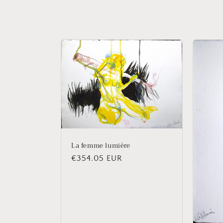
o
l
l
e
c
t
La femme lumière
i
Prix
€354.05 EUR
habituel
o
n