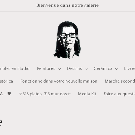
Bienvenue dans notre galerie
ibles en studio
Peintures
Dessins
Cerámica
Livres
stórica
Fonctionne dans votre nouvelle maison
Marché second
A - 🖤
✨313 platos. 313 mundos✨
Media Kit
Foire aux quest
e