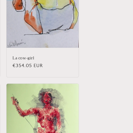
La cow-girl
Prix
€354.05 EUR
habituel