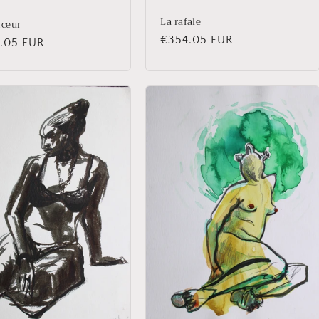
La rafale
nceur
Prix
€354.05 EUR
.05 EUR
habituel
uel