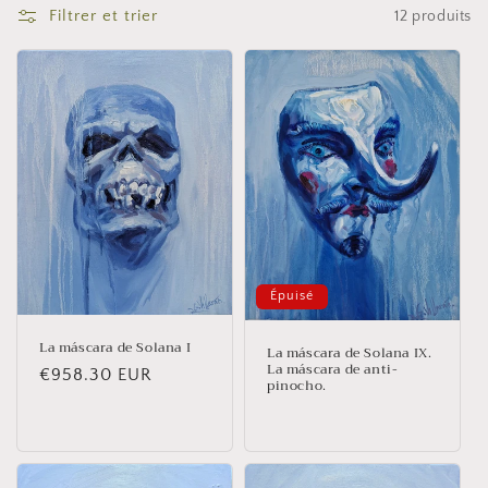
Filtrer et trier
12 produits
Épuisé
La máscara de Solana I
La máscara de Solana IX.
La máscara de anti-
Prix
€958.30 EUR
pinocho.
habituel