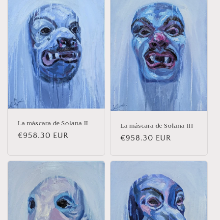
La máscara de Solana II
La máscara de Solana III
Prix
€958.30 EUR
Prix
€958.30 EUR
habituel
habituel