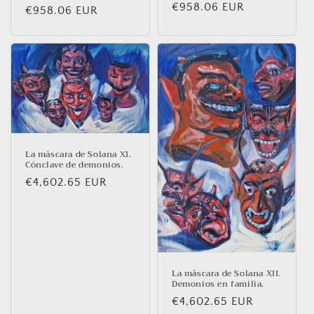
Prix
€958.06 EUR
Prix
€958.06 EUR
habituel
habituel
La máscara de Solana XI.
Cónclave de demonios.
Prix
€4,602.65 EUR
habituel
La máscara de Solana XII.
Demonios en familia.
Prix
€4,602.65 EUR