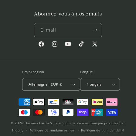
Abonnez-vous à nos emails
E-mail
Facebook
Instagram
YouTube
TikTok
X
(Twitter)
Pays/région
Langue
Allemagne | EUR €
Français
Moyens
de
paiement
© 2026,
Antonio García Villarán
Commerce électronique propulsé par
Shopify
Politique de remboursement
Politique de confidentialité