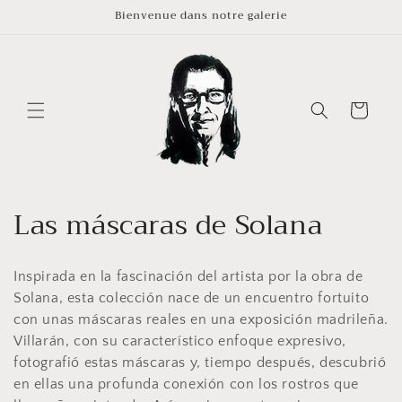
et
Bienvenue dans notre galerie
passer
au
contenu
Panier
C
Las máscaras de Solana
o
Inspirada en la fascinación del artista por la obra de
l
Solana, esta colección nace de un encuentro fortuito
l
con unas máscaras reales en una exposición madrileña.
Villarán, con su característico enfoque expresivo,
e
fotografió estas máscaras y, tiempo después, descubrió
c
en ellas una profunda conexión con los rostros que