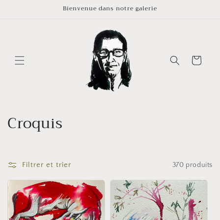
et
Bienvenue dans notre galerie
passer
au
contenu
Panier
C
Croquis
o
l
Filtrer et trier
370 produits
l
e
c