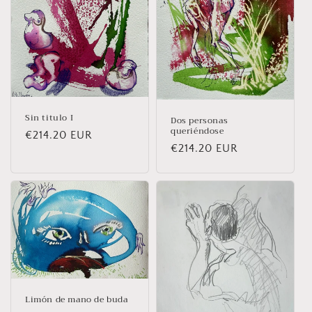
Sin titulo I
Dos personas
queriéndose
Prix
€214.20 EUR
Prix
€214.20 EUR
habituel
habituel
Limón de mano de buda