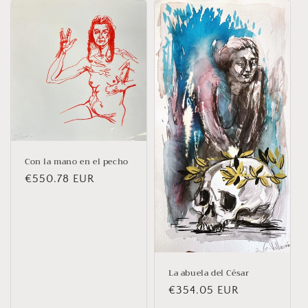
Con la mano en el pecho
Prix
€550.78 EUR
habituel
La abuela del César
Prix
€354.05 EUR
habituel