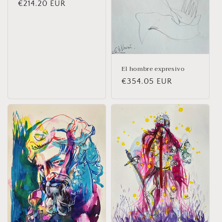
Prix
€214.20 EUR
habituel
El hombre expresivo
Prix
€354.05 EUR
habituel