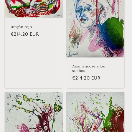
t
i
Dragón rojo
o
Prix
€214.20 EUR
n
habituel
:
Asomándose a los
sueños
Prix
€214.20 EUR
habituel