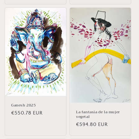
habituel
habituel
Ganesh 2025
La fantasía de la mujer
Prix
€550.78 EUR
vegetal
habituel
Prix
€594.80 EUR
habituel