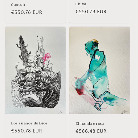
Shiva
Ganesh
Prix
€550.78 EUR
Prix
€550.78 EUR
habituel
habituel
Los sueños de Dios
El hombre roca
Prix
€550.78 EUR
Prix
€566.48 EUR