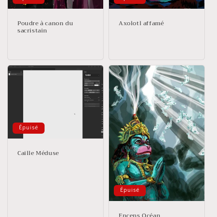
Poudre à canon du
Axolotl affamé
sacristain
Épuisé
Caille Méduse
Épuisé
Encens Océan