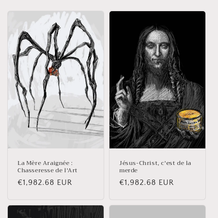
t
i
o
n
:
Jésus-Christ, c'est de la
La Mère Araignée :
merde
Chasseresse de l'Art
Prix
€1,982.68 EUR
Prix
€1,982.68 EUR
habituel
habituel