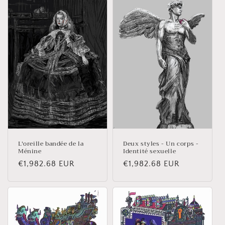
L'oreille bandée de la
Deux styles - Un corps -
Ménine
Identité sexuelle
Prix
€1,982.68 EUR
Prix
€1,982.68 EUR
habituel
habituel