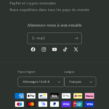
PayPal et crypto-monnaies.
Nous expédions dans tous les pays du monde
Abonnez-vous à nos emails
E-mail
Facebook
Instagram
YouTube
TikTok
X
(Twitter)
Pays/région
Langue
Allemagne | EUR €
Français
Moyens
de
paiement