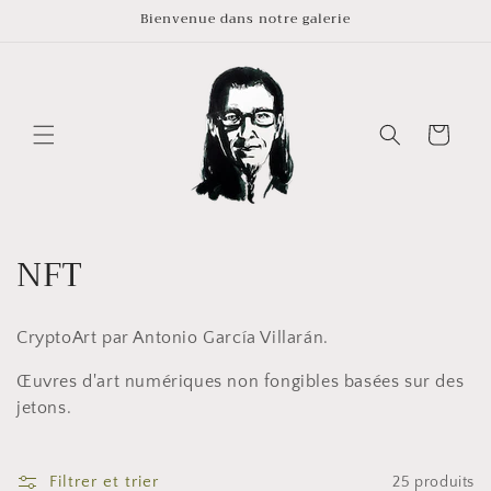
et
Bienvenue dans notre galerie
passer
au
contenu
Panier
C
NFT
o
CryptoArt par Antonio García Villarán.
l
Œuvres d'art numériques non fongibles basées sur des
l
jetons.
e
c
Filtrer et trier
25 produits