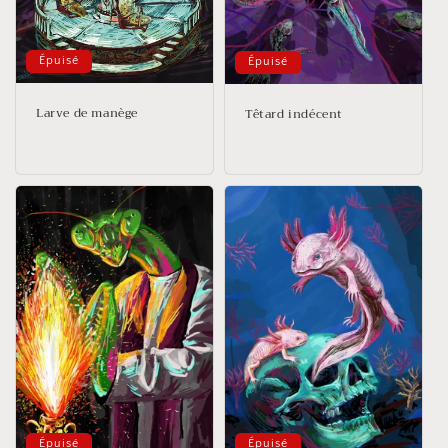
Épuisé
Épuisé
Larve de manège
Têtard indécent
Épuisé
Épuisé