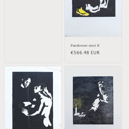
Pardonne-moi II
Prix
€566.48 EUR
habituel