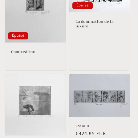
Épuisé
La domination de la
luxure
Épuisé
Composition
Essai II
Prix
€424.85 EUR