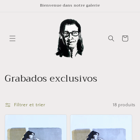
et
Bienvenue dans notre galerie
passer
au
contenu
Panier
C
Grabados exclusivos
o
l
Filtrer et trier
18 produits
l
e
c