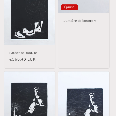
Épuisé
Lumière de bougie V
Pardonne-moi, je
Prix
€566.48 EUR
habituel