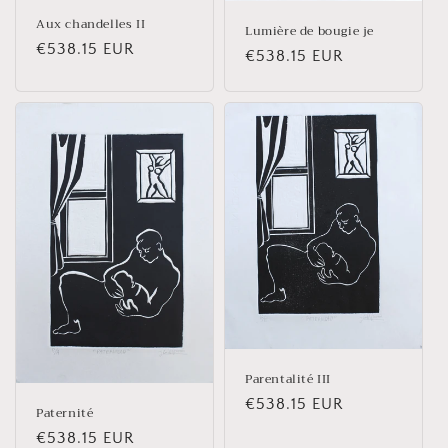
Aux chandelles II
Lumière de bougie je
Prix
€538.15 EUR
Prix
€538.15 EUR
habituel
habituel
Parentalité III
Prix
€538.15 EUR
Paternité
habituel
Prix
€538.15 EUR