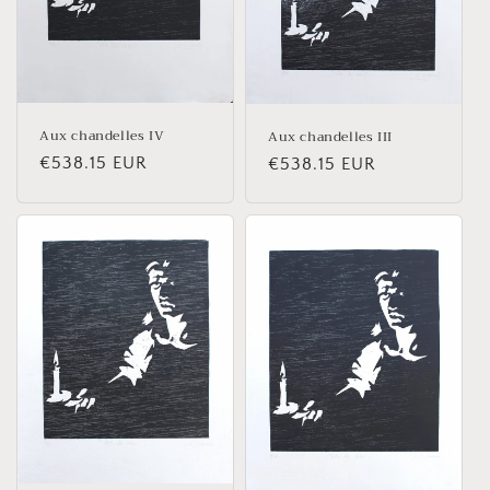
Aux chandelles IV
Aux chandelles III
Prix
€538.15 EUR
Prix
€538.15 EUR
habituel
habituel