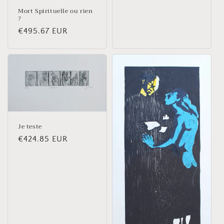
habituel
Mort Spirituelle ou rien
?
Prix
€495.67 EUR
habituel
Je teste
Prix
€424.85 EUR
habituel